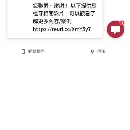
您聯繫。謝謝！ 以下提供您
植牙相關影片，可以觀看了
解更多內容/案例
1
https://reurl.cc/XmY5y7
聯繫我們
地址
均潔牙醫診所
聯絡我們
All On 4/6
地址:
235新北市中和區景平
數位植牙專業團隊
路363號
診所電話:
02-8245-1825
門診時間