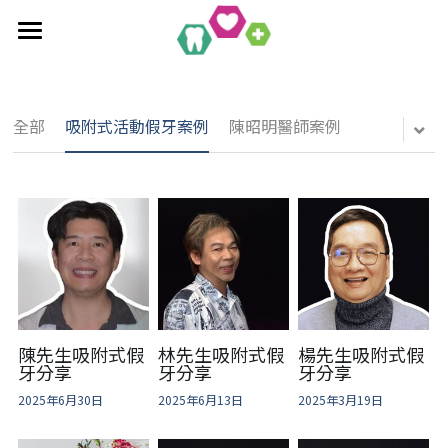
×
部落格分類
首頁
全口重建療程
最新消息
全部
吸附式活動假牙案例
陳昭明醫師案例
作品集
植牙相關知識
單科/多顆植牙療程
吸附式活動假牙
All-On-4/6一日全口重建
醫療新知
吸附式假牙作品集
覆蓋性義齒
植牙相關作品集
聯絡均潔
數位導引植牙
陳先生吸附式假
林先生吸附式假
楊先生吸附式假
牙分享
牙分享
牙分享
2025年6月30日
2025年6月13日
2025年3月19日