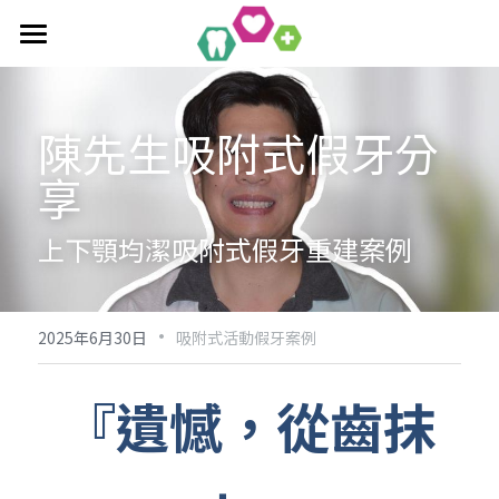
首頁
全口重建療程
陳先生吸附式假牙分
享
作品集
單科/多顆植牙療程
吸附式活動假牙
All-On-4/6一日全口重建
醫療新知
吸附式假牙作品集
上下顎均潔吸附式假牙重建案例
覆蓋性義齒
植牙相關作品集
聯絡均潔
數位導引植牙
·
2025年6月30日
吸附式活動假牙案例
『遺憾，從齒抹