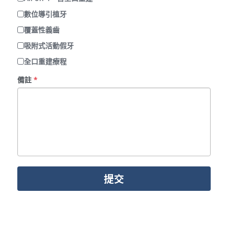
數位導引植牙
覆蓋性義齒
吸附式活動假牙
全口重建療程
備註
*
提交