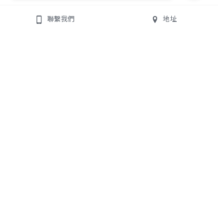
聯繫我們
地址
均潔牙醫診所
聯絡我們
All On 4/6
地址:
235新北市中和區景平
數位植牙專業團隊
路363號
診所電話:
02-8245-1825
門診時間
週一至週五
09:00-12:00
14:00-18:00
18:00-21:30（週六至18:00）