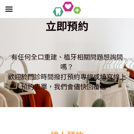
×
部落格分類
首頁
立即預約
全口重建療程
最新消息
作品集
植牙相關知識
單科/多顆植牙療程
有任何全口重建、植牙相關問題想詢問
吸附式活動假牙
All-On-4/6一日全口重建
醫療新知
吸附式假牙作品集
嗎？
歡迎於門診時間撥打預約專線或填寫線上
覆蓋性義齒
植牙相關作品集
聯絡均潔
預約表單，我們會儘快回覆您。
數位導引植牙