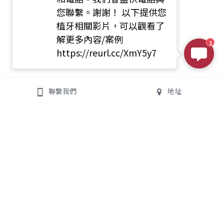
您聯繫。謝謝！ 以下提供您
植牙相關影片，可以觀看了
解更多內容/案例
1
https://reurl.cc/XmY5y7
聯繫我們
地址
均潔牙醫診所
聯絡我們
All On 4/6
地址:
235新北市中和區景平
數位植牙專業團隊
路363號
診所電話:
02-8245-1825
門診時間