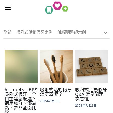
×
部落格分類
首頁
全口重建療程
最新消息
全部
吸附式活動假牙案例
陳昭明醫師案例
作品集
植牙相關知識
單科/多顆植牙療程
吸附式活動假牙
All-On-4/6一日全口重建
醫療新知
吸附式假牙作品集
覆蓋性義齒
植牙相關作品集
聯絡均潔
數位導引植牙
All-on-4 vs. BPS
吸附式活動假牙
吸附式活動假牙
吸附式假牙｜全
怎麼清潔？
Q&A 常見問題一
口重建怎麼選？
次看懂
2025年7月3日
適用族群、優缺
2023年7月13日
點、壽命全面比
較