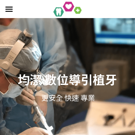
×
部落格分類
首頁
全口重建療程
最新消息
作品集
植牙相關知識
單科/多顆植牙療程
吸附式活動假牙
All-On-4/6一日全口重建
醫療新知
吸附式假牙作品集
均潔 數位導引植牙
覆蓋性義齒
植牙相關作品集
聯絡均潔
數位導引植牙
 更安全 快速 專業