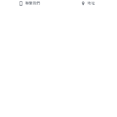
聯繫我們
地址
均潔牙醫診所
聯絡我們
All On 4/6
地址:
235新北市中和區景平
數位植牙專業團隊
路363號
診所電話:
02-8245-1825
門診時間
週一至週五
09:00-12:00
14:00-18:00
18:00-21:30（週六至18:00）