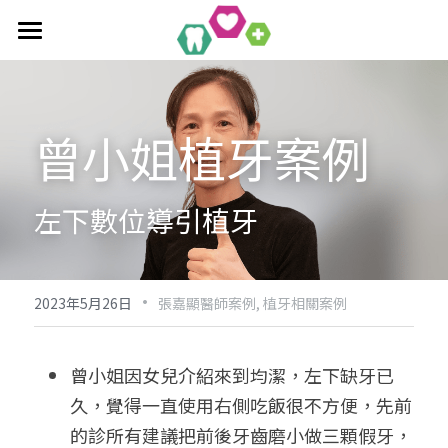
首頁
全口重建療程
曾小姐植牙案例
作品集
單科/多顆植牙療程
吸附式活動假牙
All-On-4/6一日全口重建
醫療新知
吸附式假牙作品集
左下數位導引植牙
覆蓋性義齒
植牙相關作品集
聯絡均潔
數位導引植牙
·
2023年5月26日
張嘉顯醫師案例,
植牙相關案例
曾小姐因女兒介紹來到均潔，左下缺牙已
久，覺得一直使用右側吃飯很不方便，先前
的診所有建議把前後牙齒磨小做三顆假牙，