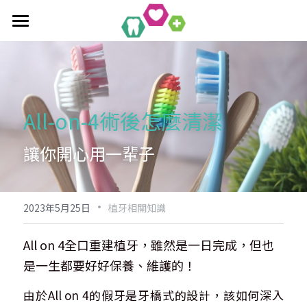
首頁
全口重建療程
作品集
單科/多顆植牙療程
All-on-4術後怎麼清潔 
吸附式活動假牙
All-On-4/6一日全口重建
醫療新知
吸附式假牙作品集
讓你開心用一輩子
覆蓋性義齒
植牙相關作品集
聯絡均潔
數位導引植牙
·
2023年5月25日
植牙相關知識
All on 4全口重建植牙，雖然是一日完成，但也
是一生都要好好保養、維護的！
由於All on 4的假牙是牙橋式的設計，該如何深入