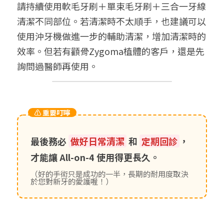
請持續使用軟毛牙刷＋單束毛牙刷＋三合一牙線
清潔不同部位。若清潔時不太順手，也建議可以
使用沖牙機做進一步的輔助清潔，增加清潔時的
效率。但若有顴骨Zygoma植體的客戶，還是先
詢問過醫師再使用。
⚠️ 重要叮嚀
最後務必
做好日常清潔
和
定期回診
，
才能讓 All-on-4 使用得更長久。
（好的手術只是成功的一半，長期的耐用度取決
於您對新牙的愛護喔！）