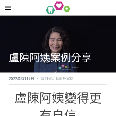
首頁
全口重建療程
作品集
單科/多顆植牙療程
盧陳阿姨案例分享
吸附式活動假牙
All-On-4/6一日全口重建
醫療新知
吸附式假牙作品集
覆蓋性義齒
植牙相關作品集
聯絡均潔
數位導引植牙
·
2022年3月17日
吸附式活動假牙案例
盧陳阿姨變得更
有自信