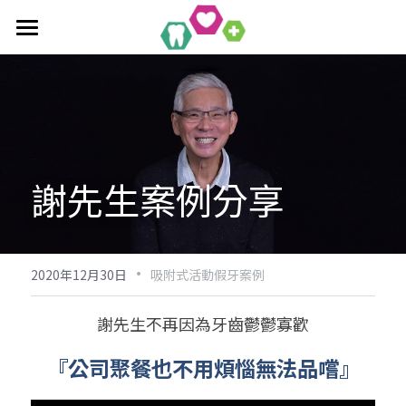
首頁
全口重建療程
作品集
單科/多顆植牙療程
謝先生案例分享
吸附式活動假牙
All-On-4/6一日全口重建
醫療新知
吸附式假牙作品集
覆蓋性義齒
植牙相關作品集
聯絡均潔
數位導引植牙
·
2020年12月30日
吸附式活動假牙案例
謝先生不再因為牙齒鬱鬱寡歡
『公司聚餐也不用煩惱無法品嚐』