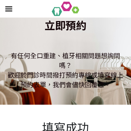
×
部落格分類
首頁
立即預約
全口重建療程
最新消息
作品集
植牙相關知識
單科/多顆植牙療程
有任何全口重建、植牙相關問題想詢問
吸附式活動假牙
All-On-4/6一日全口重建
醫療新知
吸附式假牙作品集
嗎？
歡迎於門診時間撥打預約專線或填寫線上
覆蓋性義齒
植牙相關作品集
聯絡均潔
預約表單，我們會儘快回覆您。
數位導引植牙
填寫成功