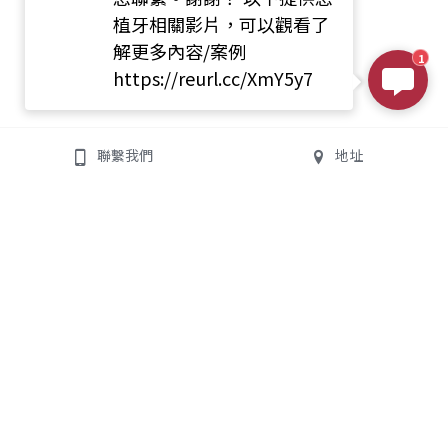
植牙相關影片，可以觀看了
解更多內容/案例
1
https://reurl.cc/XmY5y7
聯繫我們
地址
均潔牙醫診所
聯絡我們
All On 4/6
地址:
235新北市中和區景平
數位植牙專業團隊
路363號
診所電話:
02-8245-1825
門診時間
週一至週五