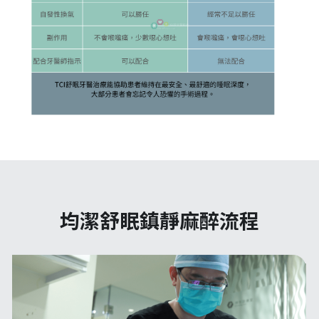
均潔舒眠鎮靜麻醉流程