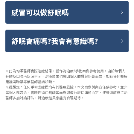
感冒可以做舒眠嗎
舒眠會痛嗎?我會有意識嗎?
※此為均潔醫師實際治療結果，僅作為治療/手術案例參考使用。由於每個人
身體及口腔內狀況不同，治療效果也會因個人體質與保養而異，如有任何醫療
建議請聯繫專業醫師諮詢診斷。
※提醒您：任何手術或療程均有其醫療風險，本文案例與內容僅供參考，並非
每個人都適合，實際仍須由醫師當面與您進行評估溝通而定，建議術前與主治
醫師多加討論評估，對治療結果應能有合理期待。