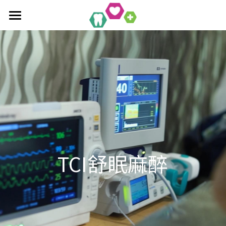
×
部落格分類
首頁
全口重建療程
最新消息
作品集
植牙相關知識
單科/多顆植牙療程
吸附式活動假牙
All-On-4/6一日全口重建
醫療新知
吸附式假牙作品集
覆蓋性義齒
植牙相關作品集
聯絡均潔
數位導引植牙
TCI舒眠麻醉