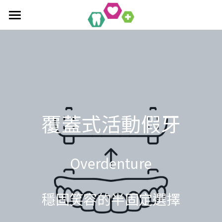
×
部落格分類
首頁
全口重建療程
最新消息
作品集
植牙相關知識
單科/多顆植牙療程
吸附式活動假牙
All-On-4/6一日全口重建
醫療新知
吸附式假牙作品集
覆蓋式活動假牙
覆蓋性義齒
植牙相關作品集
聯絡均潔
數位導引植牙
Overdenture
穩固笑容的半固定選擇