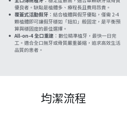
全口傳統植牙
：穩定度最高，適合單顆缺牙或骨質
優良者。缺點是植體多、療程長且費用昂貴。
覆蓋式活動假牙
：結合植體與假牙優點，僅需 2-4 
顆植體即可讓假牙穩如「鈕扣」般固定，是平衡預
算與穩固度的最佳選擇。
All-on-4 全口重建
：數位精準植牙，最快一日完
工。適合全口無牙或骨質嚴重萎縮，追求高效生活
品質的患者。
均潔流程