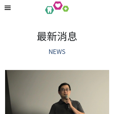
×
部落格分類
首頁
全口重建療程
最新消息
最新消息
作品集
植牙相關知識
單科/多顆植牙療程
NEWS
吸附式活動假牙
All-On-4/6一日全口重建
醫療新知
吸附式假牙作品集
覆蓋性義齒
植牙相關作品集
聯絡均潔
數位導引植牙