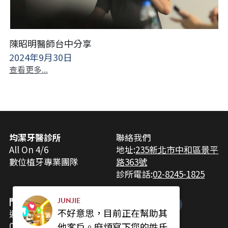
陳昭明醫師台中分享
2024年9月30日
查看更多...
均潔牙醫診所
聯絡我們
All On 4/6
地址:
235新北市中和區景平
數位植牙專業團隊
路363號
診所電話:
02-8245-1825
門診時間
JUNJIE
不好意思，目前正在幫助其
週一至週五
09:00-12:00
他客戶。麻煩寫下您的姓氏