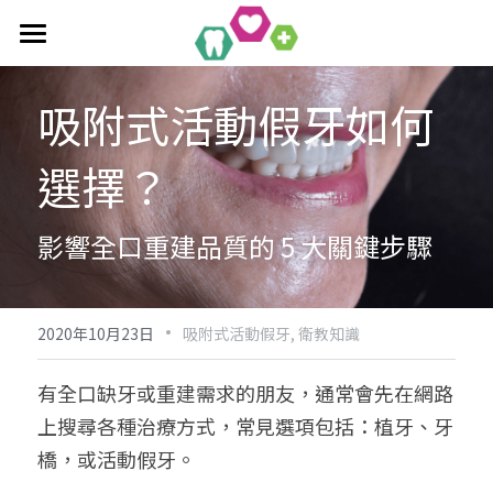
首頁
吸附式活動假牙如何
全口重建療程
選擇？
作品集
單科/多顆植牙療程
吸附式活動假牙
All-On-4/6一日全口重建
醫療新知
吸附式假牙作品集
影響全口重建品質的 5 大關鍵步驟
覆蓋性義齒
植牙相關作品集
聯絡均潔
數位導引植牙
·
2020年10月23日
吸附式活動假牙,
衛教知識
有全口缺牙或重建需求的朋友，通常會先在網路
上搜尋各種治療方式，常見選項包括：植牙、牙
橋，或活動假牙。