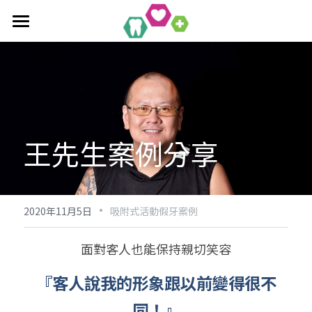
首頁
全口重建療程
作品集
單科/多顆植牙療程
王先生案例分享
吸附式活動假牙
All-On-4/6一日全口重建
醫療新知
吸附式假牙作品集
覆蓋性義齒
植牙相關作品集
聯絡均潔
數位導引植牙
·
2020年11月5日
吸附式活動假牙案例
面對客人也能保持親切笑容
『客人說我的形象跟以前變得很不
同！』