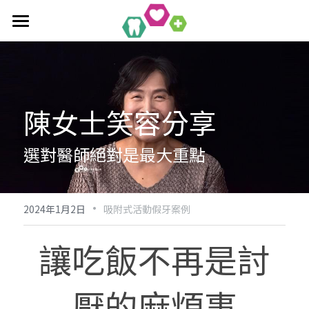
首頁
全口重建療程
陳女士笑容分享
作品集
單科/多顆植牙療程
吸附式活動假牙
All-On-4/6一日全口重建
醫療新知
吸附式假牙作品集
選對醫師絕對是最大重點
覆蓋性義齒
植牙相關作品集
聯絡均潔
數位導引植牙
·
2024年1月2日
吸附式活動假牙案例
讓吃飯不再是討
厭的麻煩事