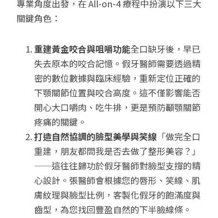
專業角度出發，在 All-on-4 療程中扮演以下三大
關鍵角色：
重建黃金咬合與咀嚼功能
全口缺牙後，早已
失去原本的咬合記憶。假牙醫師需要透過精
密的數位數據與臨床經驗，重新定位正確的
下顎關節位置與咬合高度。這不僅影響能否
開心大口嚼肉、吃牛排，更是預防顳顎關節
疼痛的關鍵。
打造自然協調的臉型美學與笑線
「做完全口
重建，朋友都問我是否去做了整形美容？」
——這往往歸功於假牙醫師對臉型支撐的精
心設計。張醫師會根據您的唇形、笑線、肌
膚紋理與臉型比例，客製化假牙的飽滿度與
齒型，為您找回豐盈自然的下半臉線條。