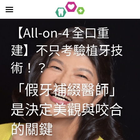
首頁
【All-on-4 全口重
全口重建療程
建】不只考驗植牙技
作品集
單科/多顆植牙療程
術！？
吸附式活動假牙
All-On-4/6一日全口重建
醫療新知
吸附式假牙作品集
覆蓋性義齒
植牙相關作品集
「假牙補綴醫師」
聯絡均潔
數位導引植牙
是決定美觀與咬合
的關鍵